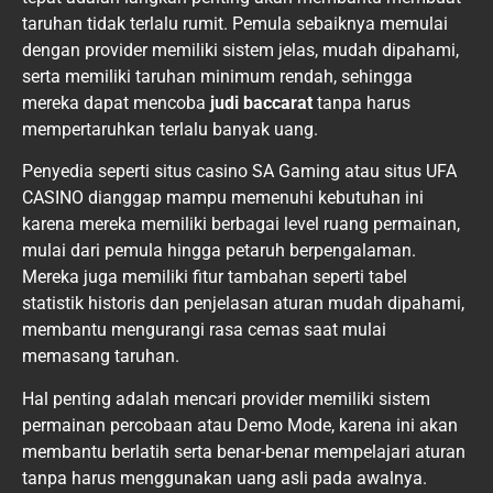
taruhan tidak terlalu rumit. Pemula sebaiknya memulai
dengan provider memiliki sistem jelas, mudah dipahami,
serta memiliki taruhan minimum rendah, sehingga
mereka dapat mencoba
judi baccarat
tanpa harus
mempertaruhkan terlalu banyak uang.
Penyedia seperti situs casino SA Gaming atau situs UFA
CASINO dianggap mampu memenuhi kebutuhan ini
karena mereka memiliki berbagai level ruang permainan,
mulai dari pemula hingga petaruh berpengalaman.
Mereka juga memiliki fitur tambahan seperti tabel
statistik historis dan penjelasan aturan mudah dipahami,
membantu mengurangi rasa cemas saat mulai
memasang taruhan.
Hal penting adalah mencari provider memiliki sistem
permainan percobaan atau Demo Mode, karena ini akan
membantu berlatih serta benar-benar mempelajari aturan
tanpa harus menggunakan uang asli pada awalnya.