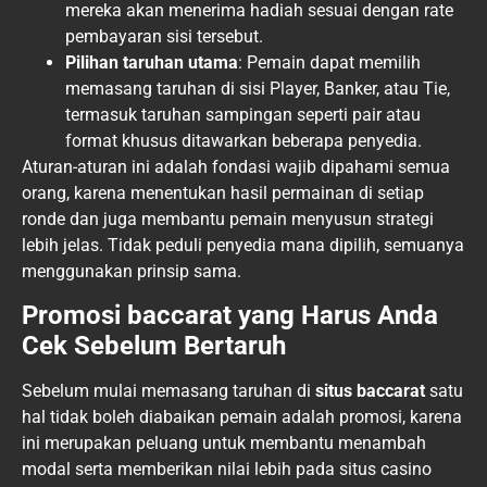
mereka akan menerima hadiah sesuai dengan rate
pembayaran sisi tersebut.
Pilihan taruhan utama
: Pemain dapat memilih
memasang taruhan di sisi Player, Banker, atau Tie,
termasuk taruhan sampingan seperti pair atau
format khusus ditawarkan beberapa penyedia.
Aturan-aturan ini adalah fondasi wajib dipahami semua
orang, karena menentukan hasil permainan di setiap
ronde dan juga membantu pemain menyusun strategi
lebih jelas. Tidak peduli penyedia mana dipilih, semuanya
menggunakan prinsip sama.
Promosi baccarat yang Harus Anda
Cek Sebelum Bertaruh
Sebelum mulai memasang taruhan di
situs baccarat
satu
hal tidak boleh diabaikan pemain adalah promosi, karena
ini merupakan peluang untuk membantu menambah
modal serta memberikan nilai lebih pada situs casino