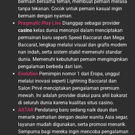
bermain bersama teman, membuat pemain merasa
tanpa tekanan. Cocok untuk pemain kasual ingin
bermain dengan nyaman.
Pragmatic Play Live
Dianggap sebagai provider
casino
kelas dunia menonjol dalam menciptakan
permainan baru seperti Speed Baccarat dan Mega
Baccarat, lengkap melalui visual dan grafis modern
nan indah, serta sistem stabil memenuhi standar
dunia. Memenuhi kebutuhan pemain menginginkan
pengalaman berbeda dari lain.
Evolution
Pemimpin nomor 1 dari Eropa, unggul
melalui inovasi seperti Lightning Baccarat dan
Salon Privé menciptakan pengalaman premium
mewah. Ini adalah provider diakui para ahli bakarat
di seluruh dunia karena kualitas situs casino.
ASTAR
Pendatang baru sedang naik daun dan
menarik perhatian dengan dealer wanita Asia segar,
layanan mudah digunakan, serta promosi menarik.
Sempurna bagi mereka ingin mencoba pengalaman