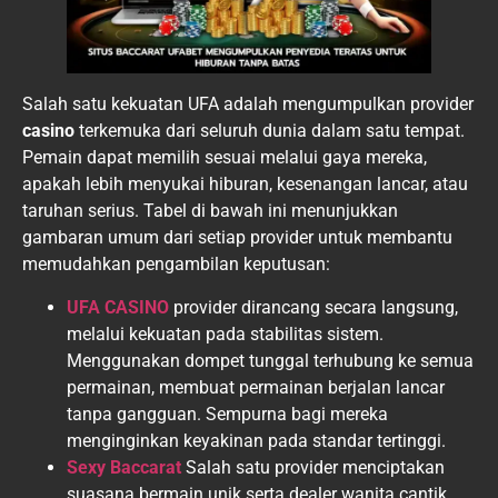
Salah satu kekuatan UFA adalah mengumpulkan provider
casino
terkemuka dari seluruh dunia dalam satu tempat.
Pemain dapat memilih sesuai melalui gaya mereka,
apakah lebih menyukai hiburan, kesenangan lancar, atau
taruhan serius. Tabel di bawah ini menunjukkan
gambaran umum dari setiap provider untuk membantu
memudahkan pengambilan keputusan:
UFA CASINO
provider dirancang secara langsung,
melalui kekuatan pada stabilitas sistem.
Menggunakan dompet tunggal terhubung ke semua
permainan, membuat permainan berjalan lancar
tanpa gangguan. Sempurna bagi mereka
menginginkan keyakinan pada standar tertinggi.
Sexy Baccarat
Salah satu provider menciptakan
suasana bermain unik serta dealer wanita cantik