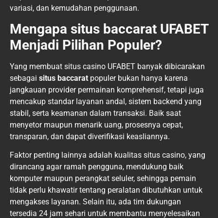
variasi, dan kemudahan penggunaan.
Mengapa situs baccarat UFABET
Menjadi Pilihan Populer?
Yang membuat situs casino UFABET banyak dibicarakan
sebagai
situs baccarat
populer bukan hanya karena
jangkauan provider permainan komprehensif, tetapi juga
mencakup standar layanan andal, sistem backend yang
stabil, serta keamanan dalam transaksi. Baik saat
menyetor maupun menarik uang, prosesnya cepat,
transparan, dan dapat diverifikasi keasliannya.
Faktor penting lainnya adalah kualitas situs casino, yang
dirancang agar ramah pengguna, mendukung baik
komputer maupun perangkat seluler, sehingga pemain
tidak perlu khawatir tentang peralatan dibutuhkan untuk
mengakses layanan. Selain itu, ada tim dukungan
tersedia 24 jam sehari untuk membantu menyelesaikan