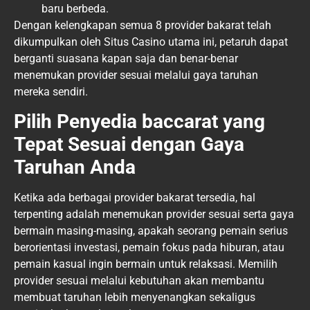
baru berbeda.
Dengan kelengkapan semua 8 provider bakarat telah
dikumpulkan oleh Situs Casino utama ini, petaruh dapat
berganti suasana kapan saja dan benar-benar
menemukan provider sesuai melalui gaya taruhan
mereka sendiri.
Pilih Penyedia baccarat yang
Tepat Sesuai dengan Gaya
Taruhan Anda
Ketika ada berbagai provider bakarat tersedia, hal
terpenting adalah menemukan provider sesuai serta gaya
bermain masing-masing, apakah seorang pemain serius
berorientasi investasi, pemain fokus pada hiburan, atau
pemain kasual ingin bermain untuk relaksasi. Memilih
provider sesuai melalui kebutuhan akan membantu
membuat taruhan lebih menyenangkan sekaligus