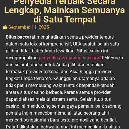
Penyedia Terbaik Secara
Lengkap, Mainkan Semuanya
di Satu Tempat
September 11, 2025
Situs baccarat
menghadirkan semua provider teratas
dalam satu lokasi komprehensif, UFA adalah salah satu
pilihan tidak boleh Anda lewatkan. Situs casino ini
mengumpulkan
penyedia permainan baccarat
terkemuka
dari seluruh dunia untuk Anda pilih dan mainkan,
termasuk provider terkenal dari Asia hingga provider
tingkat Eropa ternama. Keunggulan utamanya adalah
tidak perlu membuang waktu untuk berpindah-pindah
antara situs casino berbeda, karena semua provider
dapat diakses melalui sistem sama. Selain itu, situs
casino ini mendukung semua gaya pemain, baik seorang
pemula ingin mencoba memulai, atau seorang ahli
mencari pengalaman baru serta promosi yang bernilai.
Dapat dikatakan bahwa tempat ini memberikan kualitas,