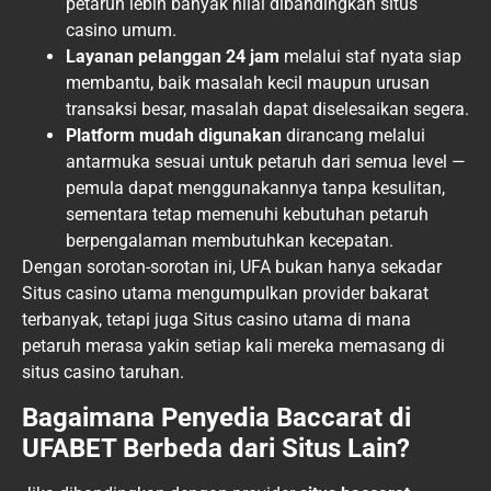
petaruh lebih banyak nilai dibandingkan situs
casino umum.
Layanan pelanggan 24 jam
melalui staf nyata siap
membantu, baik masalah kecil maupun urusan
transaksi besar, masalah dapat diselesaikan segera.
Platform mudah digunakan
dirancang melalui
antarmuka sesuai untuk petaruh dari semua level —
pemula dapat menggunakannya tanpa kesulitan,
sementara tetap memenuhi kebutuhan petaruh
berpengalaman membutuhkan kecepatan.
Dengan sorotan-sorotan ini, UFA bukan hanya sekadar
Situs casino utama mengumpulkan provider bakarat
terbanyak, tetapi juga Situs casino utama di mana
petaruh merasa yakin setiap kali mereka memasang di
situs casino taruhan.
Bagaimana Penyedia Baccarat di
UFABET Berbeda dari Situs Lain?