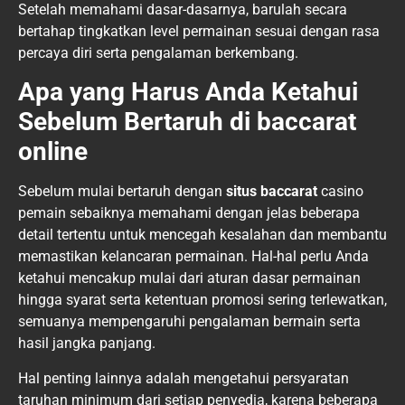
Setelah memahami dasar-dasarnya, barulah secara
bertahap tingkatkan level permainan sesuai dengan rasa
percaya diri serta pengalaman berkembang.
Apa yang Harus Anda Ketahui
Sebelum Bertaruh di baccarat
online
Sebelum mulai bertaruh dengan
situs baccarat
casino
pemain sebaiknya memahami dengan jelas beberapa
detail tertentu untuk mencegah kesalahan dan membantu
memastikan kelancaran permainan. Hal-hal perlu Anda
ketahui mencakup mulai dari aturan dasar permainan
hingga syarat serta ketentuan promosi sering terlewatkan,
semuanya mempengaruhi pengalaman bermain serta
hasil jangka panjang.
Hal penting lainnya adalah mengetahui persyaratan
taruhan minimum dari setiap penyedia, karena beberapa