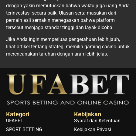
dengan yakin memutuskan bahwa waktu juga uang Anda
terinvestasi secara baik. Ulasan serta masukan dari
pemain asli semakin menegaskan bahwa platform
tersebut menjaga standar tinggi dan layak dicoba.
Jika Anda ingin memperluas pengetahuan lebih jauh,
lihat artikel tentang strategi memilih gaming casino untuk
merencanakan taruhan dengan arah lebih jelas.
Kategori
Kebijakan
UFABET
Syarat dan Ketentuan
SPORT BETTING
Kebijakan Privasi