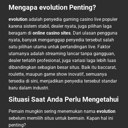
Mengapa
evolution
Penting?
evolution
adalah penyedia gaming casino live populer
karena sistem stabil, dealer nyata, juga pilihan laga
beragam di
online casino sites
. Dari ulasan pengguna
nyata, banyak menganggap penyedia tersebut salah
satu pilihan utama untuk pertandingan live. Faktor
utamanya adalah streaming lancar tanpa gangguan,
dealer terlatih profesional, juga variasi laga lebih luas
dibandingkan sebagian besar situs. Baik itu baccarat,
roulette, maupun game show inovatif, semuanya
tersedia di sini, menjadikan penyedia tersebut standar
baru dalam industri.
Situasi Saat Anda Perlu Mengetahui
Pemain mungkin sering menemukan nama
evolution
sebelum memilih situs untuk bermain. Kapan hal ini
penting?