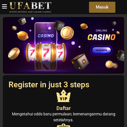
Masuk
Register in just 3 steps
Daftar
Mengetahui odds baru permulaan; kemenanganmu datang
setelahnya.