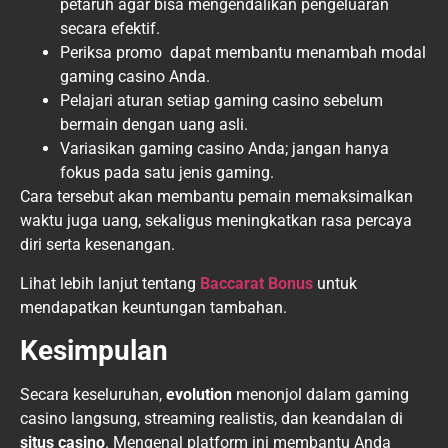
petaruh agar bisa mengendalikan pengeluaran
secara efektif.
Periksa promo dapat membantu menambah modal
gaming casino Anda.
Pelajari aturan setiap gaming casino sebelum
bermain dengan uang asli.
Variasikan gaming casino Anda; jangan hanya
fokus pada satu jenis gaming.
Cara tersebut akan membantu pemain memaksimalkan
waktu juga uang, sekaligus meningkatkan rasa percaya
diri serta kesenangan.
Lihat lebih lanjut tentang
Baccarat Bonus
untuk
mendapatkan keuntungan tambahan.
Kesimpulan
Secara keseluruhan,
evolution
menonjol dalam gaming
casino langsung, streaming realistis, dan keandalan di
situs casino
. Mengenal platform ini membantu Anda