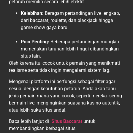
petaruh memilih secara lebih efektif.
Kelebihan:
Beragam pertandingan live lengkap,
dari baccarat, roulette, dan blackjack hingga
game show gaya baru.
Poin Penting:
Beberapa pertandingan mungkin
memerlukan taruhan lebih tinggi dibandingkan
situs lain.
Oleh karena itu, cocok untuk pemain yang menikmati
realisme serta tidak ingin mengalami sistem lag.
Mengenal platform ini berfungsi sebagai filter agar
sesuai dengan kebutuhan petaruh. Anda akan tahu
jenis pemain mana yang cocok, seperti mereka sering
bermain live, menginginkan suasana kasino autentik,
atau lebih suka situs andal.
Baca lebih lanjut di
Situs Baccarat
untuk
membandingkan berbagai situs.