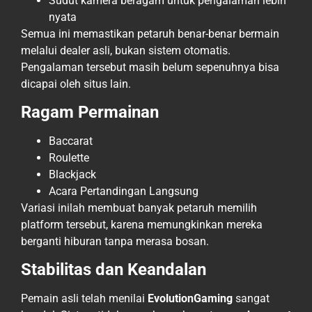
Sudut kamera beragam untuk pengalaman lebih
nyata
Semua ini memastikan petaruh benar-benar bermain
melalui dealer asli, bukan sistem otomatis.
Pengalaman tersebut masih belum sepenuhnya bisa
dicapai oleh situs lain.
Ragam Permainan
Baccarat
Roulette
Blackjack
Acara Pertandingan Langsung
Variasi inilah membuat banyak petaruh memilih
platform tersebut, karena memungkinkan mereka
berganti hiburan tanpa merasa bosan.
Stabilitas dan Keandalan
Pemain asli telah menilai
EvolutionGaming
sangat