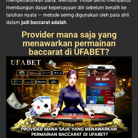
mempertaruhkan dana. Memulai mode demo membantu
membangun dasar kepercayaan diri sebelum beralih ke
taruhan nyata — metode sering digunakan oleh para ahli
dalam
judi baccarat adalah
.
Provider mana saja yang
menawarkan permainan
baccarat di UFABET?