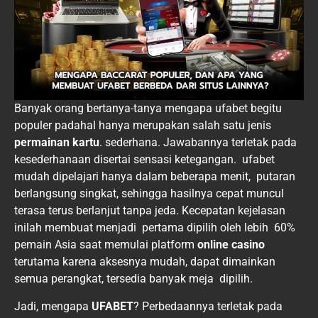
Banyak orang bertanya-tanya mengapa ufabet begitu
populer padahal hanya merupakan salah satu jenis
permainan kartu
. sederhana. Jawabannya terletak pada
kesederhanaan disertai sensasi ketegangan. ufabet
mudah dipelajari hanya dalam beberapa menit, putaran
berlangsung singkat, sehingga hasilnya cepat muncul
terasa terus berlanjut tanpa jeda. Kecepatan kejelasan
inilah membuat menjadi pertama dipilih oleh lebih 60%
pemain Asia saat memulai platform
online casino
terutama karena aksesnya mudah, dapat dimainkan
semua perangkat, tersedia banyak meja dipilih.
Jadi, mengapa
UFABET
? Perbedaannya terletak pada