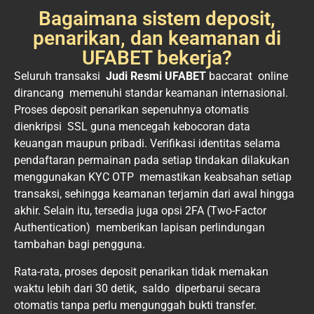
Bagaimana sistem deposit,
penarikan, dan keamanan di
UFABET bekerja?
Seluruh transaksi
Judi Resmi UFABET
baccarat
online
dirancang memenuhi standar keamanan internasional.
Proses deposit penarikan sepenuhnya otomatis
dienkripsi SSL guna mencegah kebocoran data
keuangan maupun pribadi. Verifikasi identitas selama
pendaftaran permainan pada setiap tindakan dilakukan
menggunakan KYC OTP memastikan keabsahan setiap
transaksi, sehingga keamanan terjamin dari awal hingga
akhir. Selain itu, tersedia juga opsi 2FA (Two-Factor
Authentication) memberikan lapisan perlindungan
tambahan bagi pengguna.
Rata-rata, proses deposit penarikan tidak memakan
waktu lebih dari 30 detik, saldo diperbarui secara
otomatis tanpa perlu mengunggah bukti transfer.