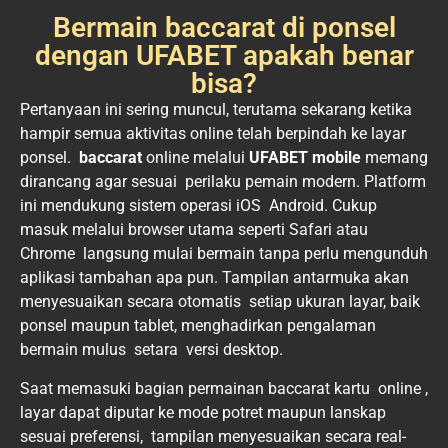
Bermain baccarat di ponsel
dengan UFABET apakah benar
bisa?
Pertanyaan ini sering muncul, terutama sekarang ketika
hampir semua aktivitas online telah berpindah ke layar
ponsel.
baccarat
online melalui
UFABET mobile
memang
dirancang agar sesuai perilaku pemain modern. Platform
ini mendukung sistem operasi iOS Android. Cukup
masuk melalui browser utama seperti Safari atau
Chrome langsung mulai bermain tanpa perlu mengunduh
aplikasi tambahan apa pun. Tampilan antarmuka akan
menyesuaikan secara otomatis setiap ukuran layar, baik
ponsel maupun tablet, menghadirkan pengalaman
bermain mulus setara versi desktop.
Saat memasuki bagian permainan baccarat kartu online ,
layar dapat diputar ke mode potret maupun lanskap
sesuai preferensi, tampilan menyesuaikan secara real-