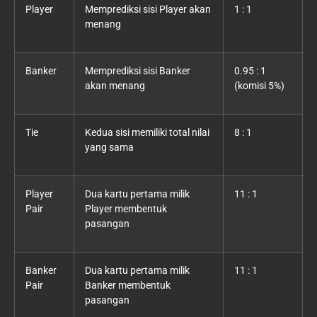
Player
Memprediksi sisi Player akan
1 : 1
menang
Banker
Memprediksi sisi Banker
0.95 : 1
akan menang
(komisi 5%)
Tie
Kedua sisi memiliki total nilai
8 : 1
yang sama
Player
Dua kartu pertama milik
11 : 1
Pair
Player membentuk
pasangan
Banker
Dua kartu pertama milik
11 : 1
Pair
Banker membentuk
pasangan