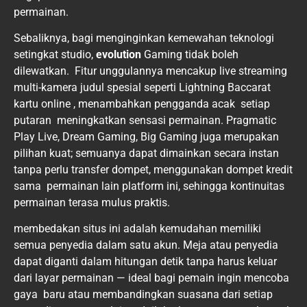
permainan.
Sebaliknya, bagi menginginkan kemewahan teknologi
setingkat studio,
evolution
Gaming tidak boleh
dilewatkan. Fitur unggulannya mencakup live streaming
multi-kamera judul spesial seperti Lightning Baccarat
kartu online , menambahkan pengganda acak setiap
putaran meningkatkan sensasi permainan. Pragmatic
Play Live, Dream Gaming, Big Gaming juga merupakan
pilihan kuat; semuanya dapat dimainkan secara instan
tanpa perlu transfer dompet, menggunakan dompet kredit
sama permainan lain platform ini, sehingga kontinuitas
permainan terasa mulus praktis.
membedakan situs ini adalah kemudahan memiliki
semua penyedia dalam satu akun. Meja atau penyedia
dapat diganti dalam hitungan detik tanpa harus keluar
dari layar permainan — ideal bagi pemain ingin mencoba
gaya baru atau membandingkan suasana dari setiap