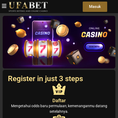
Masuk
Register in just 3 steps
Daftar
Mengetahui odds baru permulaan; kemenanganmu datang
setelahnya.