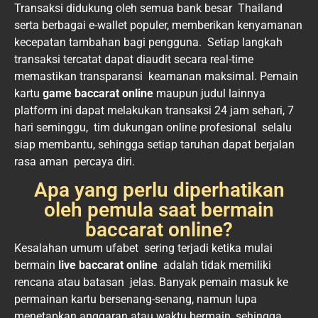
Transaksi didukung oleh semua bank besar Thailand
serta berbagai e-wallet populer, memberikan kenyamanan
kecepatan tambahan bagi pengguna. Setiap langkah
transaksi tercatat dapat diaudit secara real-time
memastikan transparansi keamanan maksimal. Pemain
kartu
game baccarat online
maupun judul lainnya
platform ini dapat melakukan transaksi 24 jam sehari, 7
hari seminggu, tim dukungan online profesional selalu
siap membantu, sehingga setiap taruhan dapat berjalan
rasa aman percaya diri.
Apa yang perlu diperhatikan
oleh pemula saat bermain
baccarat online?
Kesalahan umum ufabet sering terjadi ketika mulai
bermain
live baccarat online
adalah tidak memiliki
rencana atau batasan jelas. Banyak pemain masuk ke
permainan kartu bersenang-senang, namun lupa
menetapkan anggaran atau waktu bermain, sehingga