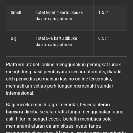
Small
Total tepat 4 kartu dibuka
1.5 : 1
dalam satu putaran
Big
Total 5–6 kartu dibuka
0.5 : 1
dalam satu putaran
Platform ufabet online menggunakan perangkat lunak
menghitung hasil pembayaran secara otomatis, diaudit
oleh penyedia permainan kasino online terkemuka,
memastikan setiap perhitungan memenuhi standar
internasional.
Bagi mereka masih ragu memulai, tersedia
demo
baccara
dicoba secara gratis tanpa menggunakan uang
asli. Fitur ini sangat cocok berlatih membaca pola
memahami aturan dalam situasi nyata tanpa