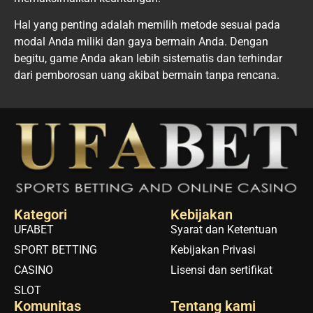
Hal yang penting adalah memilih metode sesuai pada
modal Anda miliki dan gaya bermain Anda. Dengan
begitu, game Anda akan lebih sistematis dan terhindar
dari pemborosan uang akibat bermain tanpa rencana.
Kategori
Kebijakan
UFABET
Syarat dan Ketentuan
SPORT BETTING
Kebijakan Privasi
CASINO
Lisensi dan sertifikat
SLOT
Komunitas
Tentang kami