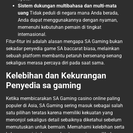
Sistem dukungan multibahasa dan multi-mata
uang
Tidak peduli di negara mana Anda berada,
Anda dapat menggunakannya dengan nyaman,
memenuhi kebutuhan pemain di tingkat
internasional.
Fitur-fitur ini adalah alasan mengapa SA Gaming bukan
sekadar penyedia game SA baccarat biasa, melainkan
sebuah platform membantu petaruh bersenang-senang
sekaligus merasa percaya diri pada saat sama.
Kelebihan dan Kekurangan
Penyedia sa gaming
Ketika membicarakan SA Gaming casino online paling
populer di Asia, SA Gaming sering masuk sebagai salah
satu pilihan teratas karena memiliki kekuatan yang
menonjol sekaligus detail sebaiknya diketahui sebelum
memutuskan untuk bermain. Memahami kelebihan serta