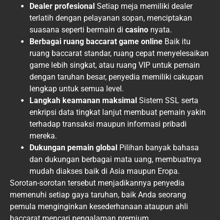
Dealer profesional
Setiap meja memiliki dealer
terlatih dengan pelayanan sopan, menciptakan
suasana seperti bermain di
casino
nyata.
Berbagai ruang
baccarat game online
Baik itu
ruang baccarat standar, ruang cepat menyelesaikan
game lebih singkat, atau ruang VIP untuk pemain
dengan taruhan besar, penyedia memiliki cakupan
lengkap untuk semua level.
Langkah keamanan maksimal
Sistem SSL serta
enkripsi data tingkat lanjut membuat pemain yakin
terhadap transaksi maupun informasi pribadi
mereka.
Dukungan pemain global
Pilihan banyak bahasa
dan dukungan berbagai mata uang, membuatnya
mudah diakses baik di Asia maupun Eropa.
Sorotan-sorotan tersebut menjadikannya penyedia
memenuhi setiap gaya taruhan, baik Anda seorang
pemula menginginkan kesederhanaan ataupun ahli
baccarat mencari pengalaman premium.