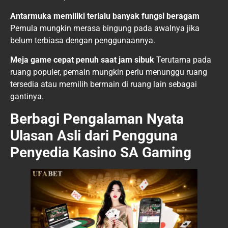
Antarmuka memiliki terlalu banyak fungsi beragam
Pemula mungkin merasa bingung pada awalnya jika
belum terbiasa dengan penggunaannya.
Meja game cepat penuh saat jam sibuk
Terutama pada
ruang populer, pemain mungkin perlu menunggu ruang
tersedia atau memilih bermain di ruang lain sebagai
gantinya.
Berbagi Pengalaman Nyata
Ulasan Asli dari Pengguna
Penyedia Kasino
SA Gaming