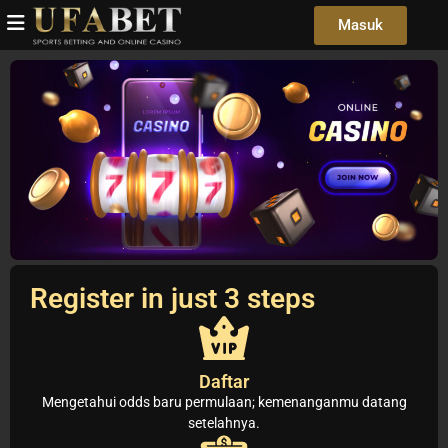
Masuk
Register in just 3 steps
Daftar
Mengetahui odds baru permulaan; kemenanganmu datang
setelahnya.