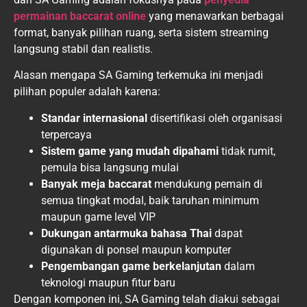
permainan baccarat online
yang menawarkan berbagai
format, banyak pilihan ruang, serta sistem streaming
langsung stabil dan realistis.
Alasan mengapa SA Gaming terkemuka ini menjadi
pilihan populer adalah karena:
Standar internasional
disertifikasi oleh organisasi
terpercaya
Sistem game yang mudah dipahami
tidak rumit,
pemula bisa langsung mulai
Banyak meja baccarat
mendukung pemain di
semua tingkat modal, baik taruhan minimum
maupun game level VIP
Dukungan antarmuka bahasa Thai
dapat
digunakan di ponsel maupun komputer
Pengembangan game berkelanjutan
dalam
teknologi maupun fitur baru
Dengan komponen ini, SA Gaming telah diakui sebagai