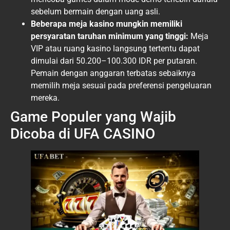
sebelum bermain dengan uang asli.
Beberapa meja kasino mungkin memiliki
persyaratan taruhan minimum yang tinggi:
Meja
VIP atau ruang kasino langsung tertentu dapat
dimulai dari 50.200–100.300 IDR per putaran.
Pemain dengan anggaran terbatas sebaiknya
memilih meja sesuai pada preferensi pengeluaran
mereka.
Game Populer yang Wajib
Dicoba di UFA CASINO