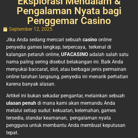
Eksplorasi Mendalam &
Pengalaman Nyata bagi
Penggemar Casino
September 12, 2025
Jika Anda sedang mencari sebuah
casino
online
penyedia games lengkap, terpercaya, terkenal di
kalangan petaruh online,
UFACASINO
adalah salah satu
nama paling sering disebut belakangan ini. Baik Anda
menyukai baccarat, slot, atau berbagai jenis permainan
online taruhan langsung, penyedia ini menarik perhatian
karena banyak alasan.
Artikel ini bukan sekadar pengantar, melainkan sebuah
ulasan penuh
di mana kami akan memandu Anda
melalui setiap sudut: kekuatan, kelemahan, games
tersedia, standar keamanan, pengalaman nyata
pengguna untuk membantu Anda membuat keputusan
tepat.