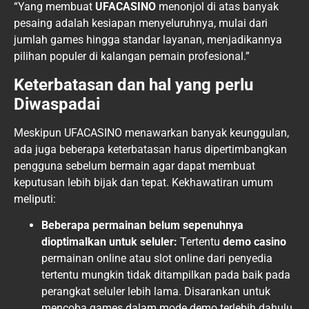
“Yang membuat
UFACASINO
menonjol di atas banyak
pesaing adalah kesiapan menyeluruhnya, mulai dari
jumlah games hingga standar layanan, menjadikannya
pilihan populer di kalangan pemain profesional.”
Keterbatasan dan hal yang perlu
Diwaspadai
Meskipun UFACASINO menawarkan banyak keunggulan,
ada juga beberapa keterbatasan harus dipertimbangkan
pengguna sebelum bermain agar dapat membuat
keputusan lebih bijak dan tepat. Kekhawatiran umum
meliputi:
Beberapa permainan belum sepenuhnya
dioptimalkan untuk seluler:
Tertentu
demo casino
permainan online atau slot online dari penyedia
tertentu mungkin tidak ditampilkan pada baik pada
perangkat seluler lebih lama. Disarankan untuk
mencoba games dalam mode demo terlebih dahulu