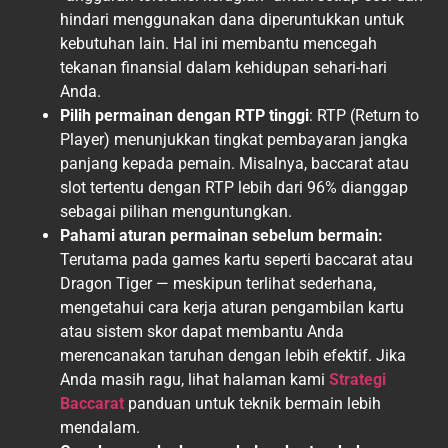
hindari menggunakan dana diperuntukkan untuk
kebutuhan lain. Hal ini membantu mencegah
tekanan finansial dalam kehidupan sehari-hari
Anda.
Pilih permainan dengan RTP tinggi
: RTP (Return to
Player) menunjukkan tingkat pembayaran jangka
panjang kepada pemain. Misalnya, baccarat atau
slot tertentu dengan RTP lebih dari 96% dianggap
sebagai pilihan menguntungkan.
Pahami aturan permainan sebelum bermain:
Terutama pada games kartu seperti baccarat atau
Dragon Tiger — meskipun terlihat sederhana,
mengetahui cara kerja aturan pengambilan kartu
atau sistem skor dapat membantu Anda
merencanakan taruhan dengan lebih efektif. Jika
Anda masih ragu, lihat halaman kami
Strategi
Baccarat
panduan untuk teknik bermain lebih
mendalam.