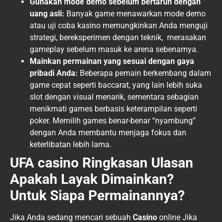
Gunakan mode demo sebelum bertaruh dengan
uang asli:
Banyak game menawarkan mode demo
atau uji coba kasino memungkinkan Anda menguji
strategi, bereksperimen dengan teknik, merasakan
gameplay sebelum masuk ke arena sebenarnya.
Mainkan permainan yang sesuai dengan gaya
pribadi Anda:
Beberapa pemain berkembang dalam
game cepat seperti baccarat, yang lain lebih suka
slot dengan visual menarik, sementara sebagian
menikmati games berbasis keterampilan seperti
poker. Memilih games benar-benar “nyambung”
dengan Anda membantu menjaga fokus dan
keterlibatan lebih lama.
UFA
casino
Ringkasan Ulasan
Apakah Layak Dimainkan?
Untuk Siapa Permainannya?
Jika Anda sedang mencari sebuah
Casino
online Jika