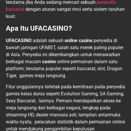
terutama jika Anda sedang mencari sebuah
penyedia
baccarat
dengan aturan sangat rinci serta sistem taruhan
kuat.
Apa Itu UFACASINO?
UFACASINO
adalah sebuah
online casino
penyedia di
bawah jaringan UFABET, salah satu merek paling populer
di Asia. Penyedia ini dikembangkan untuk menawarkan
berbagai macam
casino
online permainan dalam satu
platform, terutama populer seperti baccarat, slot, Dragon
Tiger, games meja langsung.
Fitur unggulannya terletak pada kemitraan pada penyedia
games kelas dunia seperti Evolution Gaming, SA Gaming,
Sexy Baccarat, lainnya. Pemain mendapatkan akses ke
meja langsung dari berbagai negara, lengkap pada
streaming HD, dealer manusia asli, tampilan antarmuka
waktu nyata, pelacakan statistik dalam permainan online
untuk mendukung pengambilan keputusan.