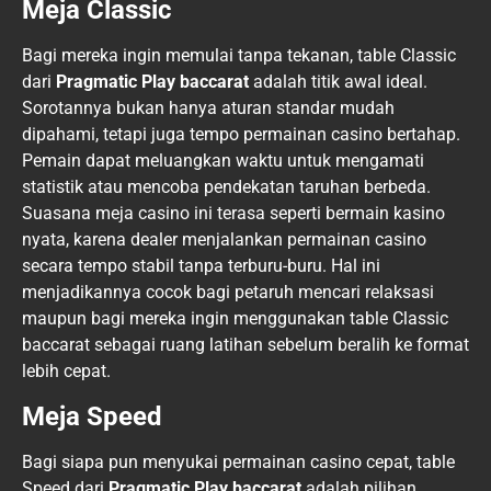
Meja Classic
Bagi mereka ingin memulai tanpa tekanan, table Classic
dari
Pragmatic Play baccarat
adalah titik awal ideal.
Sorotannya bukan hanya aturan standar mudah
dipahami, tetapi juga tempo permainan casino bertahap.
Pemain dapat meluangkan waktu untuk mengamati
statistik atau mencoba pendekatan taruhan berbeda.
Suasana meja casino ini terasa seperti bermain kasino
nyata, karena dealer menjalankan permainan casino
secara tempo stabil tanpa terburu-buru. Hal ini
menjadikannya cocok bagi petaruh mencari relaksasi
maupun bagi mereka ingin menggunakan table Classic
baccarat sebagai ruang latihan sebelum beralih ke format
lebih cepat.
Meja Speed
Bagi siapa pun menyukai permainan casino cepat, table
Speed dari
Pragmatic Play baccarat
adalah pilihan