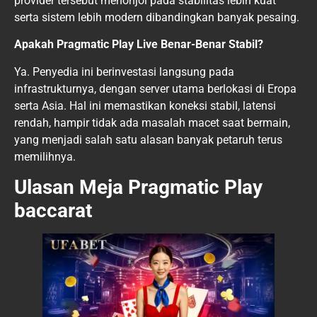
provider tersebut menonjol pada stabilitas lebih kuat
serta sistem lebih modern dibandingkan banyak pesaing.
Apakah Pragmatic Play Live Benar-Benar Stabil?
Ya. Penyedia ini berinvestasi langsung pada
infrastrukturnya, dengan server utama berlokasi di Eropa
serta Asia. Hal ini memastikan koneksi stabil, latensi
rendah, hampir tidak ada masalah macet saat bermain,
yang menjadi salah satu alasan banyak petaruh terus
memilihnya.
Ulasan Meja
Pragmatic Play
baccarat