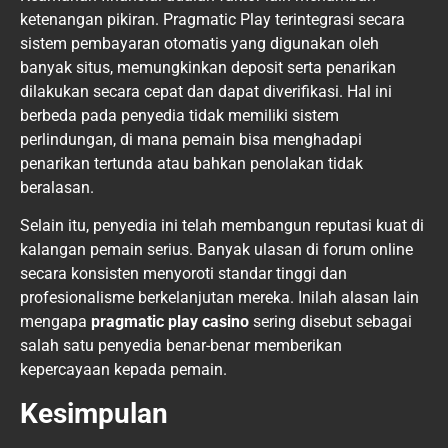
ketenangan pikiran. Pragmatic Play terintegrasi secara
sistem pembayaran otomatis yang digunakan oleh
banyak situs, memungkinkan deposit serta penarikan
dilakukan secara cepat dan dapat diverifikasi. Hal ini
berbeda pada penyedia tidak memiliki sistem
perlindungan, di mana pemain bisa menghadapi
penarikan tertunda atau bahkan penolakan tidak
beralasan.
Selain itu, penyedia ini telah membangun reputasi kuat di
kalangan pemain serius. Banyak ulasan di forum online
secara konsisten menyoroti standar tinggi dan
profesionalisme berkelanjutan mereka. Inilah alasan lain
mengapa
pragmatic play casino
sering disebut sebagai
salah satu penyedia benar-benar memberikan
kepercayaan kepada pemain.
Kesimpulan