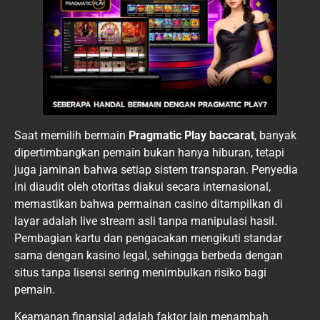
Saat memilih bermain
Pragmatic Play baccarat
, banyak
dipertimbangkan pemain bukan hanya hiburan, tetapi
juga jaminan bahwa setiap sistem transparan. Penyedia
ini diaudit oleh otoritas diakui secara internasional,
memastikan bahwa permainan casino ditampilkan di
layar adalah live stream asli tanpa manipulasi hasil.
Pembagian kartu dan pengacakan mengikuti standar
sama dengan kasino legal, sehingga berbeda dengan
situs tanpa lisensi sering menimbulkan risiko bagi
pemain.
Keamanan finansial adalah faktor lain menambah