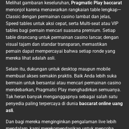
Melihat gambaran keseluruhan,
Pragmatic Play baccarat
menonjol karena menawarkan rangkaian table lengkap—
Classic dengan permainan casino lambat dan jelas,
Speed tables untuk aksi cepat, serta Multi-seat atau VIP
tables bagi pemain mencari suasana premium. Setiap
table dirancang untuk permainan casino lancar, dengan
visual tajam dan standar transparan, memastikan
pemain dapat mempercayai bahwa setiap ronde yang
mereka lihat adalah asli.
Selain itu, dukungan untuk desktop maupun mobile
membuat akses semakin praktis. Baik Anda lebih suka
bermain untuk bersantai atau mencari permainan casino
mendebarkan, Pragmatic Play menghadirkan semuanya.
Tak heran banyak menganggapnya sebagai salah satu
penyedia paling terpercaya di dunia
baccarat online uang
asli
.
Dan bagi mereka menginginkan pengalaman live lebih
mendalam, kami merekomendasikan untuk mencoba