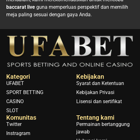
baccarat live
guna memperluas perspektif dan memilih
meja paling sesuai dengan gaya Anda.
Kategori
Kebijakan
UFABET
Syarat dan Ketentuan
SPORT BETTING
Kebijakan Privasi
CASINO
Lisensi dan sertifikat
SLOT
Komunitas
Tentang kami
Twitter
Permainan bertanggung
jawab
Instragram