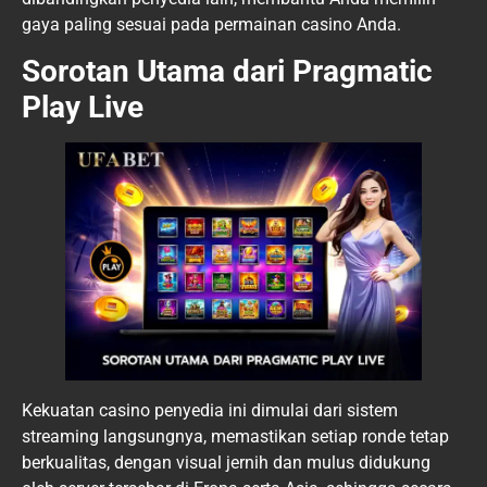
gaya paling sesuai pada permainan casino Anda.
Sorotan Utama dari Pragmatic
Play Live
Kekuatan casino penyedia ini dimulai dari sistem
streaming langsungnya, memastikan setiap ronde tetap
berkualitas, dengan visual jernih dan mulus didukung