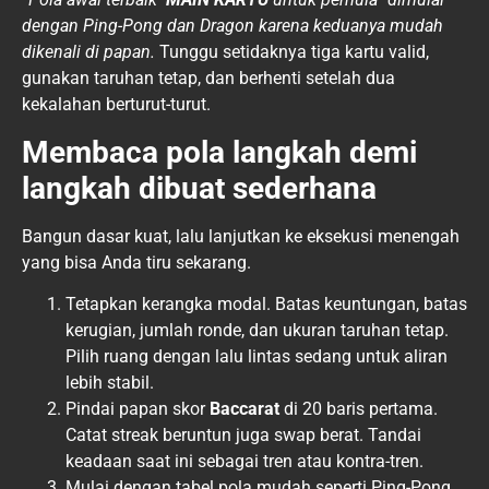
dengan Ping-Pong dan Dragon karena keduanya mudah
dikenali di papan.
Tunggu setidaknya tiga kartu valid,
gunakan taruhan tetap, dan berhenti setelah dua
kekalahan berturut-turut.
Membaca pola langkah demi
langkah dibuat sederhana
Bangun dasar kuat, lalu lanjutkan ke eksekusi menengah
yang bisa Anda tiru sekarang.
Tetapkan kerangka modal. Batas keuntungan, batas
kerugian, jumlah ronde, dan ukuran taruhan tetap.
Pilih ruang dengan lalu lintas sedang untuk aliran
lebih stabil.
Pindai papan skor
Baccarat
di 20 baris pertama.
Catat streak beruntun juga swap berat. Tandai
keadaan saat ini sebagai tren atau kontra-tren.
Mulai dengan tabel pola mudah seperti Ping-Pong