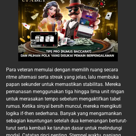
Para veteran memulai dengan memilih ruang secara
ritme alternasi serta streak yang jelas, lalu membuka
papan sekunder untuk memastikan stabilitas. Mereka
pemanasan menggunakan tiga hingga lima unit ringan
untuk merasakan tempo sebelum mengaktifkan tabel
rumus. Ketika sinyal bersih muncul, mereka mengikuti
logika if-then sederhana. Banyak yang mengamankan
sebagian keuntungan setelah dua kemenangan berturut-
turut serta kembali ke taruhan dasar untuk melindungi
modal. Catatan rinci penting. Stempel waktu, panjang