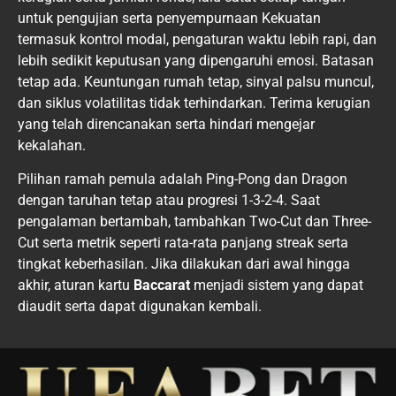
untuk pengujian serta penyempurnaan Kekuatan
termasuk kontrol modal, pengaturan waktu lebih rapi, dan
lebih sedikit keputusan yang dipengaruhi emosi. Batasan
tetap ada. Keuntungan rumah tetap, sinyal palsu muncul,
dan siklus volatilitas tidak terhindarkan. Terima kerugian
yang telah direncanakan serta hindari mengejar
kekalahan.
Pilihan ramah pemula adalah Ping-Pong dan Dragon
dengan taruhan tetap atau progresi 1-3-2-4. Saat
pengalaman bertambah, tambahkan Two-Cut dan Three-
Cut serta metrik seperti rata-rata panjang streak serta
tingkat keberhasilan. Jika dilakukan dari awal hingga
akhir, aturan kartu
Baccarat
menjadi sistem yang dapat
diaudit serta dapat digunakan kembali.