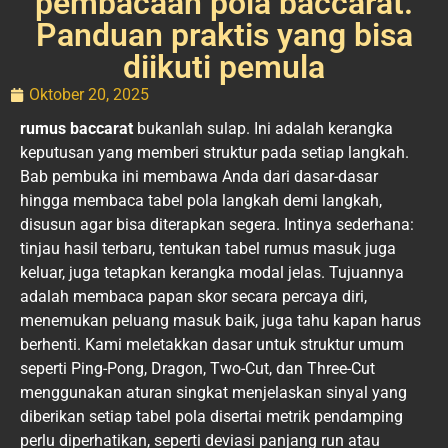
pembacaan pola baccarat.
Panduan praktis yang bisa
diikuti pemula
Oktober 20, 2025
rumus baccarat
bukanlah sulap. Ini adalah kerangka
keputusan yang memberi struktur pada setiap langkah.
Bab pembuka ini membawa Anda dari dasar-dasar
hingga membaca tabel pola langkah demi langkah,
disusun agar bisa diterapkan segera. Intinya sederhana:
tinjau hasil terbaru, tentukan tabel rumus masuk juga
keluar, juga tetapkan kerangka modal jelas. Tujuannya
adalah membaca papan skor secara percaya diri,
menemukan peluang masuk baik, juga tahu kapan harus
berhenti. Kami meletakkan dasar untuk struktur umum
seperti Ping-Pong, Dragon, Two-Cut, dan Three-Cut
menggunakan aturan singkat menjelaskan sinyal yang
diberikan setiap tabel pola disertai metrik pendamping
perlu diperhatikan, seperti deviasi panjang run atau