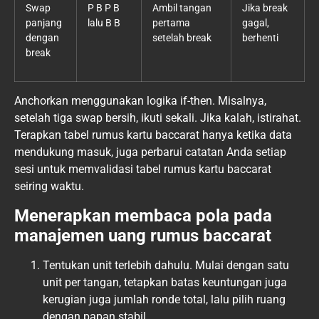
Swap
P B P B
Ambil tangan
Jika break
panjang
lalu B B
pertama
gagal,
dengan
setelah break
berhenti
break
Anchorkan menggunakan logika if-then. Misalnya,
setelah tiga swap bersih, ikuti sekali. Jika kalah, istirahat.
Terapkan tabel rumus kartu baccarat hanya ketika data
mendukung masuk, juga perbarui catatan Anda setiap
sesi untuk memvalidasi tabel rumus kartu baccarat
seiring waktu.
Menerapkan membaca pola pada
manajemen uang
rumus baccarat
Tentukan unit terlebih dahulu. Mulai dengan satu
unit per tangan, tetapkan batas keuntungan juga
kerugian juga jumlah ronde total, lalu pilih ruang
dengan papan stabil.