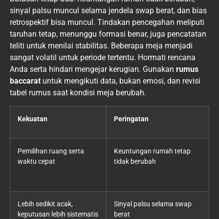
sinyal palsu muncul selama jendela swap berat, dan bias
retrospektif bisa muncul. Tindakan pencegahan meliputi
taruhan tetap, menunggu formasi benar, juga pencatatan
teliti untuk menilai stabilitas. Beberapa meja menjadi
sangat volatil untuk periode tertentu. Hormati rencana
Anda serta hindari mengejar kerugian. Gunakan
rumus
baccarat
untuk mengikuti data, bukan emosi, dan revisi
tabel rumus saat kondisi meja berubah.
Kekuatan
Peringatan
Pemilihan ruang serta
Keuntungan rumah tetap
waktu cepat
tidak berubah
Lebih sedikit acak,
Sinyal palsu selama swap
keputusan lebih sistematis
berat