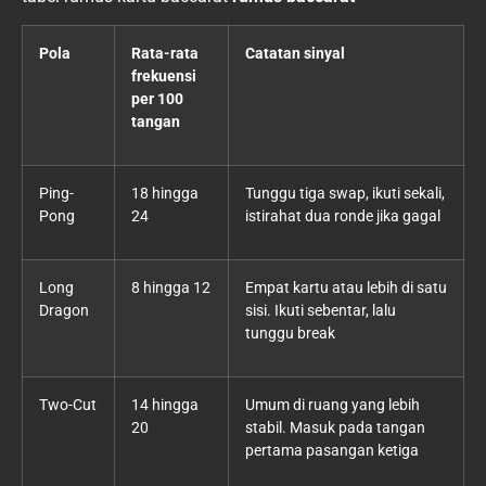
Pola
Rata-rata
Catatan sinyal
frekuensi
per 100
tangan
Ping-
18 hingga
Tunggu tiga swap, ikuti sekali,
Pong
24
istirahat dua ronde jika gagal
Long
8 hingga 12
Empat kartu atau lebih di satu
Dragon
sisi. Ikuti sebentar, lalu
tunggu break
Two-Cut
14 hingga
Umum di ruang yang lebih
20
stabil. Masuk pada tangan
pertama pasangan ketiga