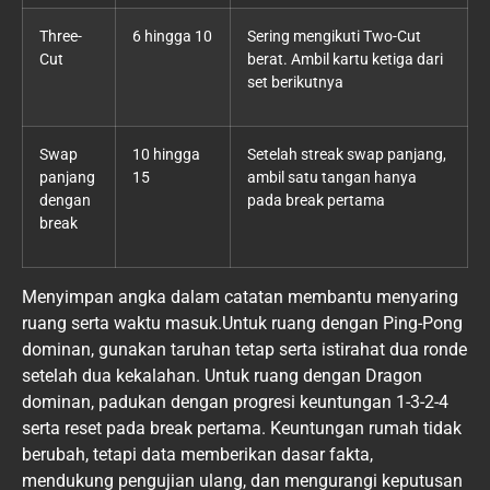
Three-
6 hingga 10
Sering mengikuti Two-Cut
Cut
berat. Ambil kartu ketiga dari
set berikutnya
Swap
10 hingga
Setelah streak swap panjang,
panjang
15
ambil satu tangan hanya
dengan
pada break pertama
break
Menyimpan angka dalam catatan membantu menyaring
ruang serta waktu masuk.Untuk ruang dengan Ping-Pong
dominan, gunakan taruhan tetap serta istirahat dua ronde
setelah dua kekalahan. Untuk ruang dengan Dragon
dominan, padukan dengan progresi keuntungan 1-3-2-4
serta reset pada break pertama. Keuntungan rumah tidak
berubah, tetapi data memberikan dasar fakta,
mendukung pengujian ulang, dan mengurangi keputusan