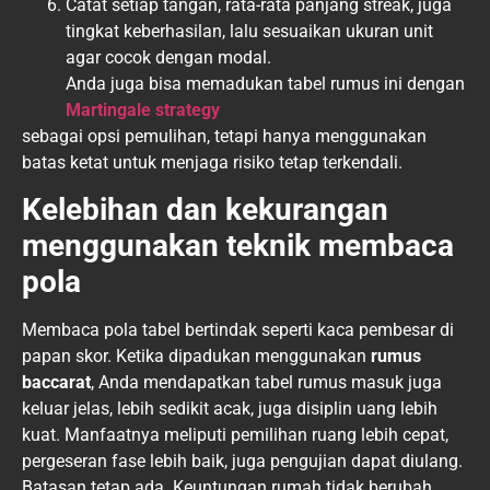
Catat setiap tangan, rata-rata panjang streak, juga
tingkat keberhasilan, lalu sesuaikan ukuran unit
agar cocok dengan modal.
Anda juga bisa memadukan tabel rumus ini dengan
Martingale strategy
sebagai opsi pemulihan, tetapi hanya menggunakan
batas ketat untuk menjaga risiko tetap terkendali.
Kelebihan dan kekurangan
menggunakan teknik membaca
pola
Membaca pola tabel bertindak seperti kaca pembesar di
papan skor. Ketika dipadukan menggunakan
rumus
baccarat
, Anda mendapatkan tabel rumus masuk juga
keluar jelas, lebih sedikit acak, juga disiplin uang lebih
kuat. Manfaatnya meliputi pemilihan ruang lebih cepat,
pergeseran fase lebih baik, juga pengujian dapat diulang.
Batasan tetap ada. Keuntungan rumah tidak berubah,