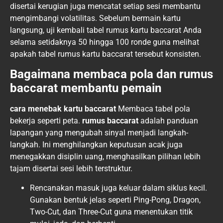
disertai kerugian juga mencatat setiap sesi membantu
mengimbangi volatilitas. Sebelum bermain kartu
langsung, uji kembali tabel rumus kartu baccarat Anda
selama setidaknya 50 hingga 100 ronde guna melihat
apakah tabel rumus kartu baccarat tersebut konsisten.
Bagaimana membaca pola dan
rumus
baccarat
membantu pemain
cara menebak kartu baccarat
Membaca tabel pola
bekerja seperti peta.
rumus baccarat
adalah panduan
lapangan yang mengubah sinyal menjadi langkah-
langkah. Ini menghilangkan keputusan acak juga
menegakkan disiplin uang, menghasilkan pilihan lebih
tajam disertai sesi lebih terstruktur.
Rencanakan masuk juga keluar dalam siklus kecil.
Gunakan bentuk jelas seperti Ping-Pong, Dragon,
Two-Cut, dan Three-Cut guna menentukan titik