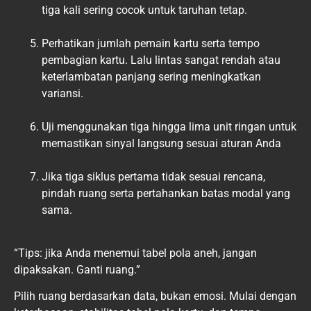
tiga kali sering cocok untuk taruhan tetap.
Perhatikan jumlah pemain kartu serta tempo
pembagian kartu. Lalu lintas sangat rendah atau
keterlambatan panjang sering meningkatkan
variansi.
Uji menggunakan tiga hingga lima unit ringan untuk
memastikan sinyal langsung sesuai aturan Anda
Jika tiga siklus pertama tidak sesuai rencana,
pindah ruang serta pertahankan batas modal yang
sama.
“Tips: jika Anda menemui tabel pola aneh, jangan
dipaksakan. Ganti ruang.”
Pilih ruang berdasarkan data, bukan emosi. Mulai dengan