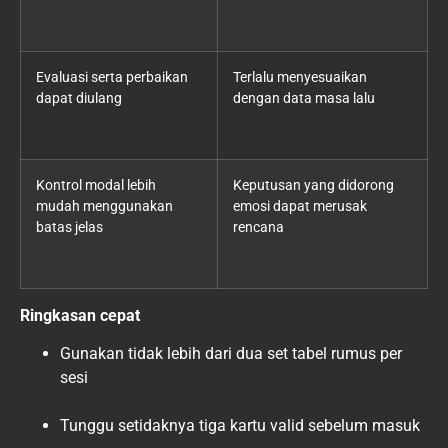
Evaluasi serta perbaikan
Terlalu menyesuaikan
dapat diulang
dengan data masa lalu
Kontrol modal lebih
Keputusan yang didorong
mudah menggunakan
emosi dapat merusak
batas jelas
rencana
Ringkasan cepat
Gunakan tidak lebih dari dua set tabel rumus per
sesi
Tunggu setidaknya tiga kartu valid sebelum masuk