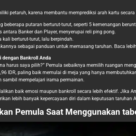
iliki petaruh, karena membantu memprediksi arah kartu secara
g beberapa putaran berturut-turut, seperti 5 kemenangan berunt
 antara Banker dan Player, menyerupai reli ping pong.
ali berturut-turut, lalu berpindah.
nakannya sebagai panduan untuk memasang taruhan. Baca lebih 
i dengan Bankroll Anda
mana harus saya pilih?” Pemula sebaiknya memilih ruangan m
,96 IDR, paling baik memulai di meja yang hanya membutuhkan 5
 sambil mempelajari irama permainan.
kan baik emosi maupun bankroll secara lebih efektif. Jika A
ikan lebih banyak kepercayaan diri dalam keputusan taruhan An
ukan Pemula Saat Menggunakan
tab