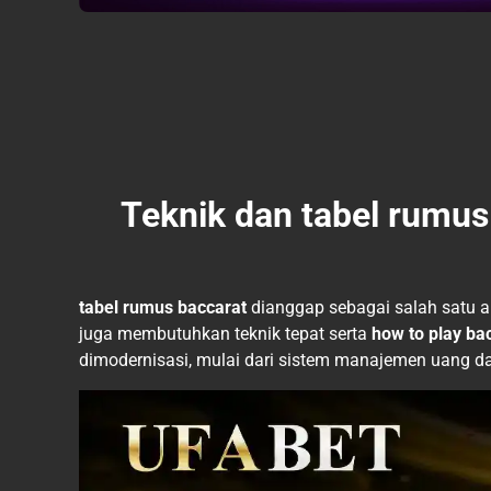
Teknik dan
tabel rumus
tabel rumus baccarat
dianggap sebagai salah satu 
juga membutuhkan teknik tepat serta
how to play ba
dimodernisasi, mulai dari sistem manajemen uang das