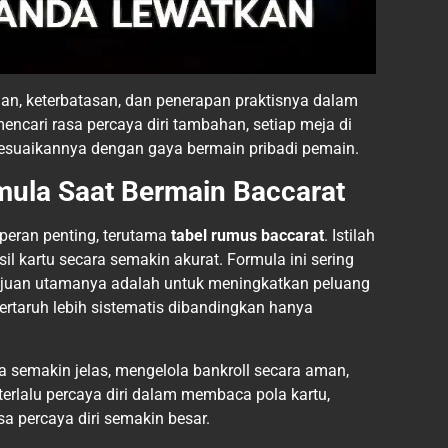
han, keterbatasan, dan penerapan praktisnya dalam
ncari rasa percaya diri tambahan, setiap meja di
esuaikannya dengan gaya bermain pribadi pemain.
la Saat Bermain Baccarat
 peran penting, terutama
tabel rumus baccarat
. Istilah
 kartu secara semakin akurat. Formula ini sering
 Tujuan utamanya adalah untuk meningkatkan peluang
ertaruh lebih sistematis dibandingkan hanya
 semakin jelas, mengelola bankroll secara aman,
erlalu percaya diri dalam membaca pola kartu,
 percaya diri semakin besar.