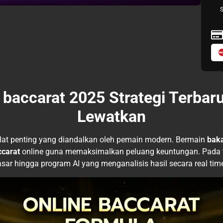
S
 baccarat
2025 Strategi Terbar
Lewatkan
alat penting yang diandalkan oleh pemain modern. Bermain
baka
ccarat
online guna memaksimalkan peluang keuntungan. Pada ta
ar hingga program AI yang menganalisis hasil secara real tim