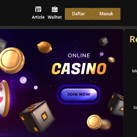
Daftar
Masuk
Article
Walltet
Re
Me
Se