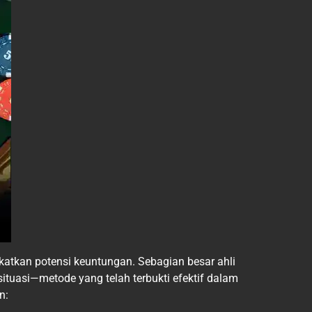
gkatkan potensi keuntungan. Sebagian besar ahli
ituasi—metode yang telah terbukti efektif dalam
n: