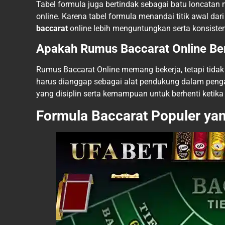
Tabel formula juga bertindak sebagai batu loncata
online. Karena tabel formula menandai titik awal d
baccarat
online lebih menguntungkan serta konsisten
Apakah Rumus Baccarat Online Be
Rumus Baccarat Online memang bekerja, tetapi tida
harus dianggap sebagai alat pendukung dalam peng
yang disiplin serta kemampuan untuk berhenti ketik
Formula Baccarat Populer yan