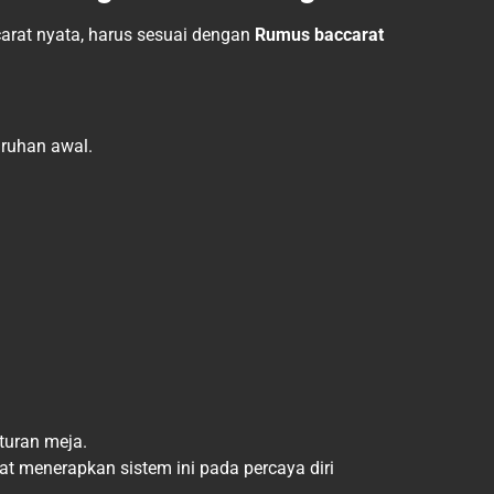
rat nyata, harus sesuai dengan
Rumus baccarat
aruhan awal.
turan meja.
 menerapkan sistem ini pada percaya diri