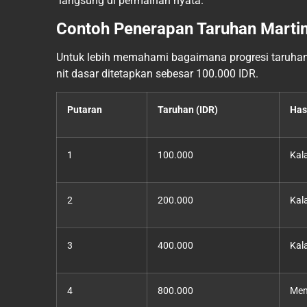
langsung di permainan nyata.
Contoh Penerapan Taruhan Martin
Untuk lebih memahami bagaimana progresi taruhan be
nit dasar ditetapkan sebesar 100.000 IDR.
Putaran
Taruhan (IDR)
Has
1
100.000
Kal
2
200.000
Kal
3
400.000
Kal
4
800.000
Me