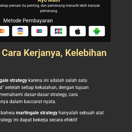
etiap pemain itu penting, dan pemenang menarik lebih banyak
pemenang.
Metode Pembayaran
 Cara Kerjanya, Kelebihan
gale strategy
karena ini adalah salah satu
” setelah setiap kekalahan, dengan tujuan
memahami dasar-dasar strategy, cara
nya dalam baccarat nyata.
an bahwa
martingale strategy
hanyalah sebuah alat
tegy ini dapat bekerja secara efektif