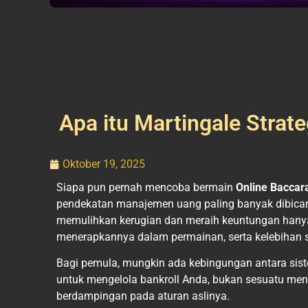
Apa itu Martingale Strat
Oktober 19, 2025
Siapa pun pernah mencoba bermain
Online Baccar
pendekatan manajemen uang paling banyak dibicarak
memulihkan kerugian dan meraih keuntungan hanya
menerapkannya dalam permainan, serta kelebihan 
Bagi pemula, mungkin ada kebingungan antara sis
untuk mengelola bankroll Anda, bukan sesuatu mengu
berdampingan pada aturan aslinya.