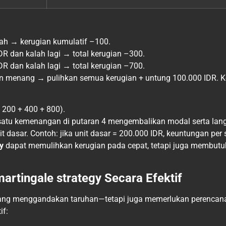
lah → kerugian kumulatif –100.
R dan kalah lagi → total kerugian –300.
R dan kalah lagi → total kerugian –700.
n menang → pulihkan semua kerugian + untung 100.000 IDR. Ke
 200 + 400 + 800).
t, satu kemenangan di putaran 4 mengembalikan modal serta la
 dasar. Contoh: jika unit dasar = 200.000 IDR, keuntungan per 
y
dapat memulihkan kerugian pada cepat, tetapi juga membutu
martingale strategy
Secara Efektif
ng menggandakan taruhan—tetapi juga memerlukan perencanaa
if: