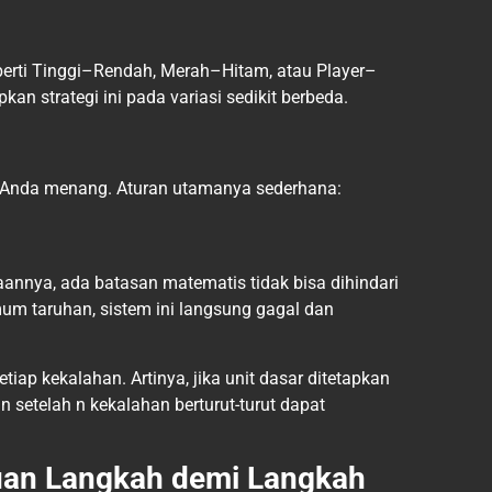
perti Tinggi–Rendah, Merah–Hitam, atau Player–
an strategi ini pada variasi sedikit berbeda.
ika Anda menang. Aturan utamanya sederhana:
annya, ada batasan matematis tidak bisa dihindari
um taruhan, sistem ini langsung gagal dan
ap kekalahan. Artinya, jika unit dasar ditetapkan
 setelah n kekalahan berturut-turut dapat
uan Langkah demi Langkah