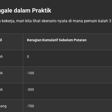
gale dalam Praktik
kerja, mari kita lihat skenario nyata di mana pemain kalah 3 
il
Kerugian Kumulatif Sebelum Putaran
ah
0
ah
-100
ah
-300
nang
-700