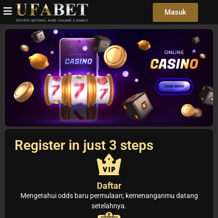
Masuk
Register in just 3 steps
Daftar
Mengetahui odds baru permulaan; kemenanganmu datang
setelahnya.