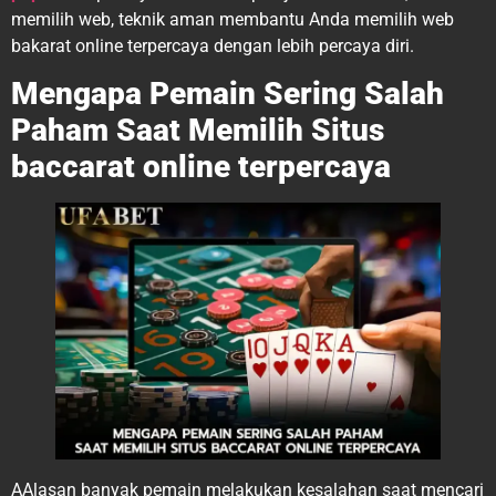
memilih web, teknik aman membantu Anda memilih web
bakarat online terpercaya dengan lebih percaya diri.
Mengapa Pemain Sering Salah
Paham Saat Memilih Situs
baccarat online terpercaya
AAlasan banyak pemain melakukan kesalahan saat mencari