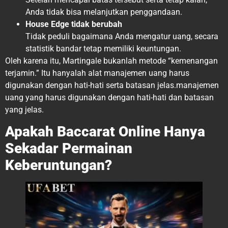
Anda tidak bisa melanjutkan penggandaan.
House Edge tidak berubah
Tidak peduli bagaimana Anda mengatur uang, secara
statistik bandar tetap memiliki keuntungan.
Oleh karena itu, Martingale bukanlah metode “kemenangan
terjamin.” Itu hanyalah alat manajemen uang harus
digunakan dengan hati-hati serta batasan jelas.manajemen
uang yang harus digunakan dengan hati-hati dan batasan
yang jelas.
Apakah Baccarat Online Hanya
Sekadar Permainan
Keberuntungan?