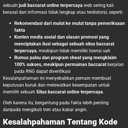
sebuah
judi baccarat online terpercaya
web sering kali
berasal dari informasi tidak lengkap atau terdistorsi, seperti:
Rekomendasi dari mulut ke mulut tanpa pemeriksaan
fakta
Konten media sosial dan ulasan promosi yang
menciptakan ilusi sebagai sebuah
situs baccarat
terpercaya
, meskipun tidak memiliki lisensi sah
Rumus palsu dan program cheat yang mengklaim
100% sukses, meskipun
permainan baccarat
berjalan
pada RNG dapat diverifikasi
Kesalahpahaman ini menyebabkan pemain membuat
keputusan buruk dan melewatkan kesempatan untuk
memilih sebuah
Situs baccarat online terpercaya
.
Oleh karena itu, bergantung pada fakta lebih penting
daripada mengikuti tren atau kabar angin.
Kesalahpahaman Tentang Kode