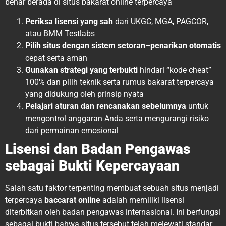
benar berada di situs bakarat online terpercaya
Periksa lisensi yang sah
dari UKGC, MGA, PAGCOR,
atau BMM Testlabs
Pilih situs dengan sistem setoran–penarikan otomatis
cepat serta aman
Gunakan strategi yang terbukti
hindari “kode cheat”
100% dan pilih teknik serta rumus bakarat terpercaya
yang didukung oleh prinsip nyata
Pelajari aturan dan rencanakan sebelumnya
untuk
mengontrol anggaran Anda serta mengurangi risiko
dari permainan emosional
Lisensi dan Badan Pengawas
sebagai Bukti Kepercayaan
Salah satu faktor terpenting membuat sebuah situs menjadi
terpercaya
baccarat online
adalah memiliki lisensi
diterbitkan oleh badan pengawas internasional. Ini berfungsi
sebagai bukti bahwa situs tersebut telah melewati standar