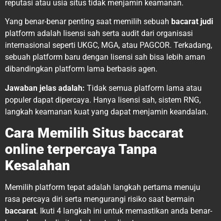
reputasi atau usia situs tidak menjamin keamanan.
Yang benar-benar penting saat memilih sebuah
bacarat judi
platform adalah lisensi sah serta audit dari organisasi
internasional seperti UKGC, MGA, atau PAGCOR. Terkadang,
sebuah platform baru dengan lisensi sah bisa lebih aman
dibandingkan platform lama berbasis agen.
Jawaban jelas adalah:
Tidak semua platform lama atau
populer dapat dipercaya. Hanya lisensi sah, sistem RNG,
langkah keamanan kuat yang dapat menjamin keandalan.
Cara Memilih Situs baccarat
online terpercaya Tanpa
Kesalahan
Memilih platform tepat adalah langkah pertama menuju
rasa percaya diri serta mengurangi risiko saat bermain
baccarat
. Ikuti 4 langkah ini untuk memastikan anda benar-