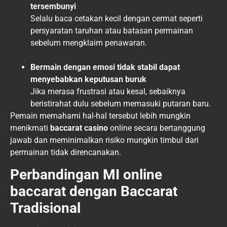
tersembunyi
Selalu baca cetakan kecil dengan cermat seperti
persyaratan taruhan atau batasan permainan
sebelum mengklaim penawaran.
Bermain dengan emosi tidak stabil dapat
menyebabkan keputusan buruk
Jika merasa frustrasi atau kesal, sebaiknya
beristirahat dulu sebelum memasuki putaran baru.
Pemain memahami hal-hal tersebut lebih mungkin
menikmati
baccarat casino
online secara bertanggung
jawab dan meminimalkan risiko mungkin timbul dari
permainan tidak direncanakan.
Perbandingan
MI online
baccarat
dengan Baccarat
Tradisional