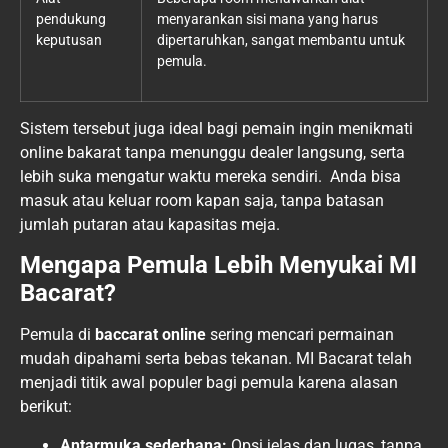
pendukung
menyarankan sisi mana yang harus
keputusan
dipertaruhkan, sangat membantu untuk
pemula.
Sistem tersebut juga ideal bagi pemain ingin menikmati
online bakarat tanpa menunggu dealer langsung, serta
lebih suka mengatur waktu mereka sendiri. Anda bisa
masuk atau keluar room kapan saja, tanpa batasan
jumlah putaran atau kapasitas meja.
Mengapa Pemula Lebih Menyukai MI
Bacarat?
Pemula di
baccarat online
sering mencari permainan
mudah dipahami serta bebas tekanan. MI Bacarat telah
menjadi titik awal populer bagi pemula karena alasan
berikut:
Antarmuka sederhana:
Opsi jelas dan lugas, tanpa