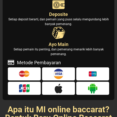
Deposite
Setiap deposit berarti, dan pemain yang puas selalu mengundang lebih
banyak pemenang.
Ayo Main
Setiap pemain itu penting, dan pemenang menarik lebih banyak
pemenang.
Metode Pembayaran
Apa itu MI online baccarat?