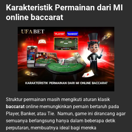
Karakteristik Permainan dari
MI
online baccarat
Struktur permainan masih mengikuti aturan klasik
baccarat
online memungkinkan pemain bertaruh pada
Player, Banker, atau Tie. Namun, game ini dirancang agar
semuanya berlangsung hanya dalam beberapa detik
perputaran, membuatnya ideal bagi mereka