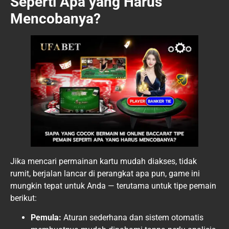
Seperti Apa yang Harus
Mencobanya?
Jika mencari permainan kartu mudah diakses, tidak
rumit, berjalan lancar di perangkat apa pun, game ini
mungkin tepat untuk Anda — terutama untuk tipe pemain
berikut:
Pemula:
Aturan sederhana dan sistem otomatis