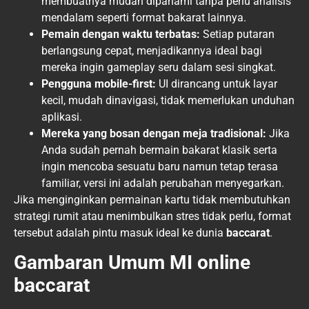
membuatnya mudah dipahami tanpa perlu analisis
mendalam seperti format bakarat lainnya.
Pemain dengan waktu terbatas:
Setiap putaran
berlangsung cepat, menjadikannya ideal bagi
mereka ingin gameplay seru dalam sesi singkat.
Pengguna mobile-first:
UI dirancang untuk layar
kecil, mudah dinavigasi, tidak memerlukan unduhan
aplikasi.
Mereka yang bosan dengan meja tradisional:
Jika
Anda sudah pernah bermain bakarat klasik serta
ingin mencoba sesuatu baru namun tetap terasa
familiar, versi ini adalah perubahan menyegarkan.
Jika menginginkan permainan kartu tidak membutuhkan
strategi rumit atau menimbulkan stres tidak perlu, format
tersebut adalah pintu masuk ideal ke dunia
baccarat
.
Gambaran Umum
MI online
baccarat