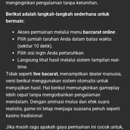
menginginkan pengalaman tanpa kerumitan.
Berikut adalah langkah-langkah sederhana untuk
bermain:
Akses permainan melalui menu
baccarat online
.
Pilih jumlah taruhan Anda dalam batas waktu
(sekitar 10 detik).
Pilih sisi ingin Anda pertaruhkan.
Langsung lihat hasil melalui sistem tampilan real-
time.
Tidak seperti
live bacarat
, menampilkan dealer manusia,
versi berikut menggunakan sistem otomatis untuk
menyajikan hasil. Hal berikut memungkinkan gameplay
lebih cepat tanpa mengorbankan pengalaman
mendalam. Dengan animasi mulus dan efek suara
realistis, game ini tetap menjaga suasana penuh seperti
kasino tradisional.
Jika masih ragu apakah gaya permainan ini cocok untuk,