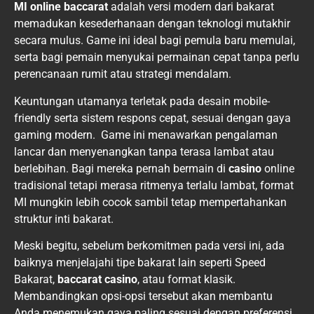
MI online baccarat
adalah versi modern dari bakarat
memadukan kesederhanaan dengan teknologi mutakhir
secara mulus. Game ini ideal bagi pemula baru memulai,
serta bagi pemain menyukai permainan cepat tanpa perlu
perencanaan rumit atau strategi mendalam.
Keuntungan utamanya terletak pada desain mobile-
friendly serta sistem respons cepat, sesuai dengan gaya
gaming modern. Game ini menawarkan pengalaman
lancar dan menyenangkan tanpa terasa lambat atau
berlebihan. Bagi mereka pernah bermain di
casino
online
tradisional tetapi merasa ritmenya terlalu lambat, format
MI mungkin lebih cocok sambil tetap mempertahankan
struktur inti bakarat.
Meski begitu, sebelum berkomitmen pada versi ini, ada
baiknya menjelajahi tipe bakarat lain seperti Speed
Bakarat,
baccarat casino
, atau format klasik.
Membandingkan opsi-opsi tersebut akan membantu
Anda menemukan gaya paling sesuai dengan preferensi