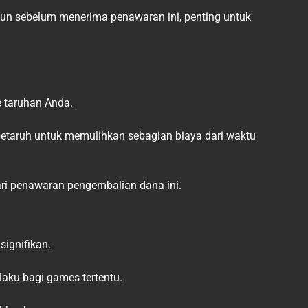
un sebelum menerima penawaran ini, penting untuk
 taruhan Anda.
etaruh untuk memulihkan sebagian biaya dari waktu
ri penawaran pengembalian dana ini.
signifikan.
aku bagi games tertentu.