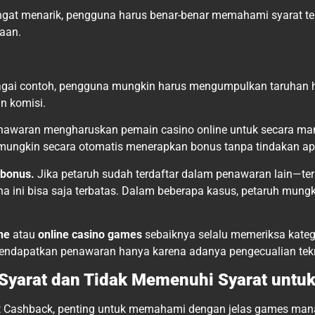
ngat menarik, pengguna harus benar-benar memahami syarat t
aan.
ebagai contoh, pengguna mungkin harus mengumpulkan taruhan 
n komisi.
nawaran mengharuskan pemain casino online untuk secara man
mungkin secara otomatis menerapkan bonus tanpa tindakan ap
 bonus.
Jika petaruh sudah terdaftar dalam penawaran lain—te
 ini bisa saja terbatas. Dalam beberapa kasus, petaruh mungk
ne
atau
online casino games
sebaiknya selalu memeriksa kateg
endapatkan penawaran hanya karena adanya pengecualian tekn
Syarat dan Tidak Memenuhi Syarat untu
t Cashback, penting untuk memahami dengan jelas games mana