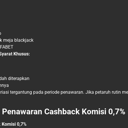
o
k meja blackjack
 UFABET
Syarat Khusus:
dah diterapkan
nnya
iasi tergantung pada periode penawaran. Jika petaruh rutin 
a Penawaran Cashback Komisi 0,7%
k
Komisi 0,7%