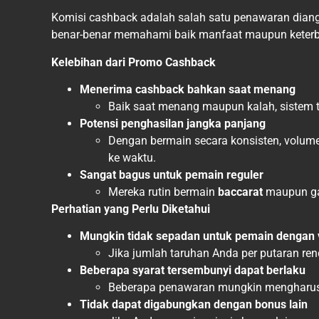
Komisi cashback adalah salah satu penawaran diang
benar-benar memahami baik manfaat maupun keter
Kelebihan dari Promo Cashback
Menerima cashback bahkan saat menang
Baik saat menang maupun kalah, sistem 
Potensi penghasilan jangka panjang
Dengan bermain secara konsisten, volum
ke waktu.
Sangat bagus untuk pemain reguler
Mereka rutin bermain
baccarat
maupun gam
Perhatian yang Perlu Diketahui
Mungkin tidak sepadan untuk pemain dengan
Jika jumlah taruhan Anda per putaran rend
Beberapa syarat tersembunyi dapat berlaku
Beberapa penawaran mungkin mengharuska
Tidak dapat digabungkan dengan bonus lain