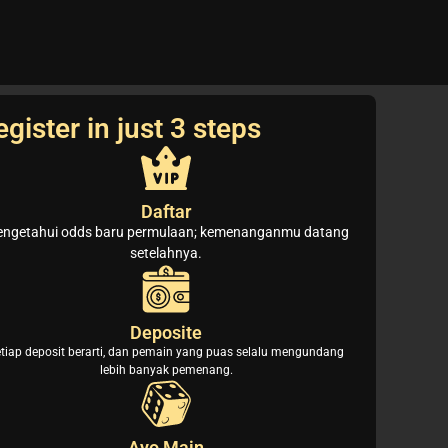
gister in just 3 steps
Daftar
ngetahui odds baru permulaan; kemenanganmu datang
setelahnya.
Deposite
tiap deposit berarti, dan pemain yang puas selalu mengundang
lebih banyak pemenang.
Ayo Main