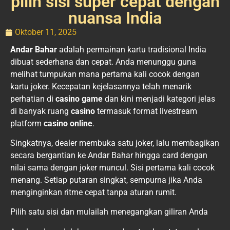
pilih sisi super cepat dengan
nuansa India
Oktober 11, 2025
Andar Bahar
adalah permainan kartu tradisional India
dibuat sederhana dan cepat. Anda menunggu guna
melihat tumpukan mana pertama kali cocok dengan
kartu joker. Kecepatan kejelasannya telah menarik
perhatian di
casino game
dan kini menjadi kategori jelas
di banyak ruang
casino
termasuk format livestream
platform
casino online
.
Singkatnya, dealer membuka satu joker, lalu membagikan
secara bergantian ke Andar Bahar hingga card dengan
nilai sama dengan joker muncul. Sisi pertama kali cocok
menang. Setiap putaran singkat, sempurna jika Anda
menginginkan ritme cepat tanpa aturan rumit.
Pilih satu sisi dan mulailah menegangkan giliran Anda