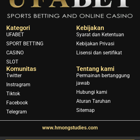
Kategori
Kebijakan
UFABET
Syarat dan Ketentuan
SPORT BETTING
Kebijakan Privasi
CASINO
Lisensi dan sertifikat
SLOT
Komunitas
Tentang kami
Twitter
Permainan bertanggung
jawab
Instragram
Hubungi kami
Tiktok
Aturan Taruhan
Facebook
Sitemap
Telegram
www.hmongstudies.com