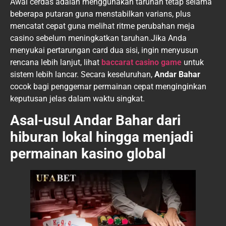
Awal cerdas adalah menggunakan taruhan tetap selama
beberapa putaran guna menstabilkan varians, plus
mencatat cepat guna melihat ritme perubahan meja
casino sebelum meningkatkan taruhan.Jika Anda
menyukai pertarungan card dua sisi, ingin menyusun
rencana lebih lanjut, lihat
baccarat casino game
untuk
sistem lebih lancar. Secara keseluruhan,
Andar Bahar
cocok bagi penggemar permainan cepat menginginkan
keputusan jelas dalam waktu singkat.
Asal-usul
Andar Bahar
dari
hiburan lokal hingga menjadi
permainan kasino global