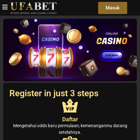
Masuk
Register in just 3 steps
Daftar
Mengetahui odds baru permulaan; kemenanganmu datang
setelahnya.