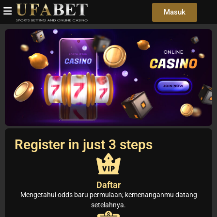
Masuk
Register in just 3 steps
Daftar
Mengetahui odds baru permulaan; kemenanganmu datang
setelahnya.